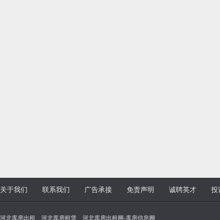
关于我们
联系我们
广告承接
免责声明
诚聘英才
投
河北库房出租 _ 河北库房租赁 _ 河北库房出租网-库房信息网