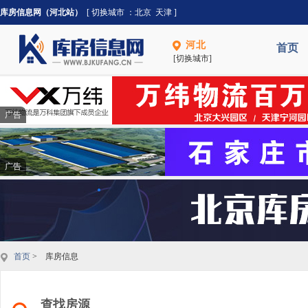
库房信息网（河北站）
[ 切换城市 ：
北京
天津
]
河北
首页
[切换城市]
广告
广告
首页
> 库房信息
查找房源