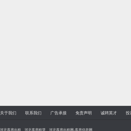
关于我们
联系我们
广告承接
免责声明
诚聘英才
投
河北库房出租 _ 河北库房租赁 _ 河北库房出租网-库房信息网