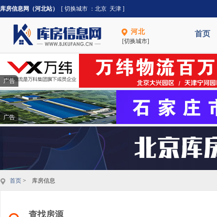
库房信息网（河北站）
[ 切换城市 ：
北京
天津
]
河北
首页
[切换城市]
广告
广告
首页
> 库房信息
查找房源