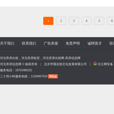
1
2
3
4
5
6
关于我们
联系我们
广告承接
免责声明
诚聘英才
投
河北库房出租 _ 河北库房租赁 _ 河北库房出租网-库房信息网
河北库房信息网 © 版权所有 | 北京华视在线文化发展有限公司 |
京公网安备 11
服务电话：18701080292
二十四小时服务热线：13269067920
51La