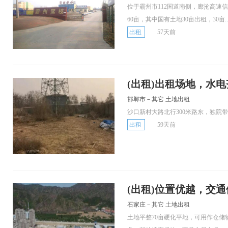
位于霸州市112国道南侧，廊沧高速
60亩，其中国有土地30亩出租，30亩..
出租
57天前
(出租)出租场地，水
邯郸市－其它 土地出租
沙口新村大路北行300米路东，独院带
出租
59天前
(出租)位置优越，交
石家庄－其它 土地出租
土地平整70亩硬化平地，可用作仓