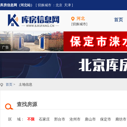
库房信息网（河北站）
[ 切换城市 ：
北京
天津
]
河北
首页
[切换城市]
广告
首页
> 土地信息
查找房源
区 域：
不限
石家庄
邢台市
沧州市
唐山市
保定市
廊坊市