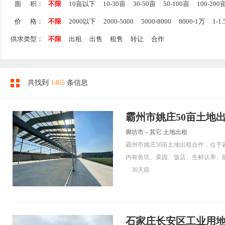
面 积：
不限
10亩以下
10-30亩
30-50亩
50-100亩
100-200
价 格：
不限
2000以下
2000-5000
5000-8000
8000-1万
1-1
供求类型：
不限
出租
出售
租售
转让
合作
共找到
1465
条信息
霸州市姚庄50亩土地
廊坊市－其它 土地出租
霸州市姚庄50亩土地出租合作，位于霸
内有鱼坑、菜园、饭店、生鲜认养、
30天前
石家庄长安区工业用