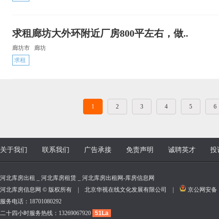
求租廊坊大外环附近厂房800平左右，做..
廊坊市 廊坊
求租
1
2
3
4
5
6
关于我们
联系我们
广告承接
免责声明
诚聘英才
投
河北库房出租 _ 河北库房租赁 _ 河北库房出租网-库房信息网
河北库房信息网 © 版权所有 | 北京华视在线文化发展有限公司 |
京公网安备 11
服务电话：18701080292
二十四小时服务热线：13269067920
51La