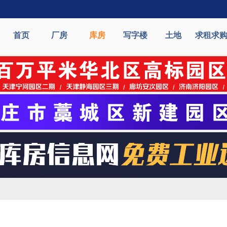
首页
厂房
库房
写字楼
土地
求租求