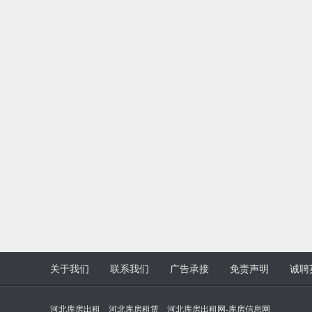
关于我们
联系我们
广告承接
免责声明
诚聘
河北库房出租 _ 河北库房租赁 _ 河北库房出租网-库房信息网