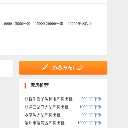
10000-15000平米
15000-20000平米
20000平米以上
库房推荐
双桥牛圈子沟标准库房出租
500.00 平米
双滦三岔口大型库房出租
1000.00 平米
水泉沟大型库房出租
600.00 平米
沧州市运河区库房出租
10000.00 平米