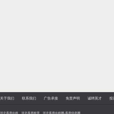
关于我们
联系我们
广告承接
免责声明
诚聘英才
投
河北库房出租 _ 河北库房租赁 _ 河北库房出租网-库房信息网