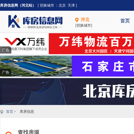
库房信息网（河北站）
[ 切换城市 ：
北京
天津
]
河北
首页
[切换城市]
广告
广告
首页
> 库房信息
查找房源