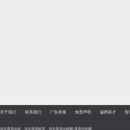
关于我们
联系我们
广告承接
免责声明
诚聘英才
投
河北库房出租 _ 河北库房租赁 _ 河北库房出租网-库房信息网