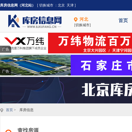
库房信息网（河北站）
[ 切换城市 ：
北京
天津
]
河北
首页
[切换城市]
广告
广告
首页
> 库房信息
查找房源