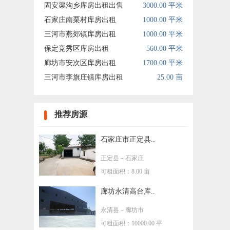
固安渠沟乡库房出租出售
3000.00 平米
石家庄南栗村库房出租
1000.00 平米
三河市燕郊镇库房出租
1000.00 平米
保定竞秀区库房出租
560.00 平米
廊坊市安次区库房出租
1700.00 平米
三河市李旗庄镇库房出租
25.00 亩
推荐房源
石家庄市正定县..
正定县
－石家庄
可租面积：8.00 亩
廊坊永清高台库..
永清县
－廊坊市
可租面积：10000.00 平