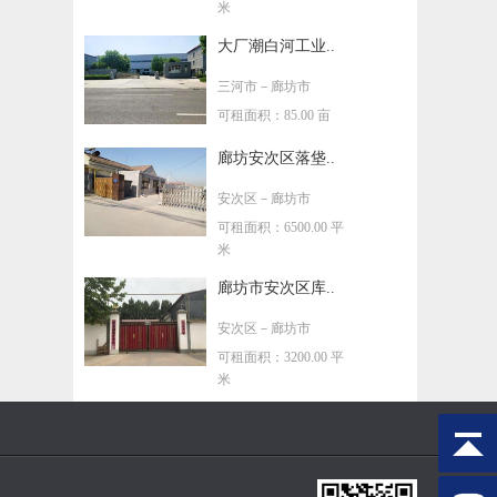
米
大厂潮白河工业..
三河市
－廊坊市
可租面积：85.00 亩
廊坊安次区落垡..
安次区
－廊坊市
可租面积：6500.00 平
米
廊坊市安次区库..
安次区
－廊坊市
可租面积：3200.00 平
米