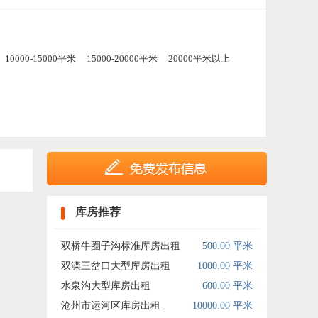
10000-15000平米
15000-20000平米
20000平米以上
库房推荐
双桥牛圈子沟标准库房出租
500.00 平米
双滦三岔口大型库房出租
1000.00 平米
水泉沟大型库房出租
600.00 平米
沧州市运河区库房出租
10000.00 平米