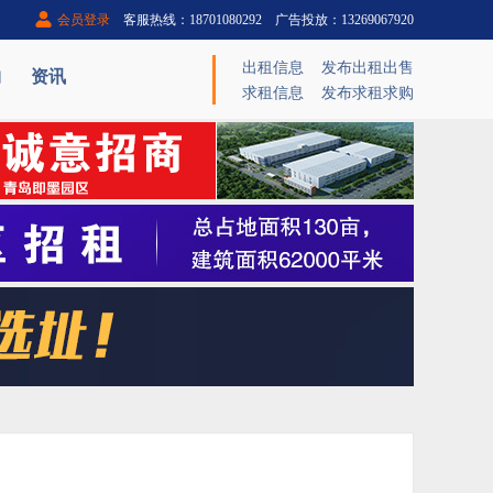
会员登录
客服热线：18701080292 广告投放：13269067920
出租信息
发布出租出售
购
资讯
求租信息
发布求租求购