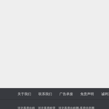
关于我们
联系我们
广告承接
免责声明
诚聘
河北库房出租 _ 河北库房租赁 _ 河北库房出租网-库房信息网