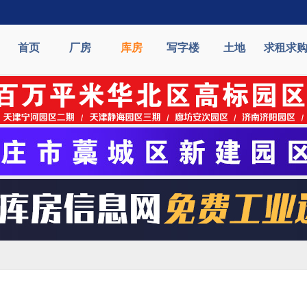
首页
厂房
库房
写字楼
土地
求租求