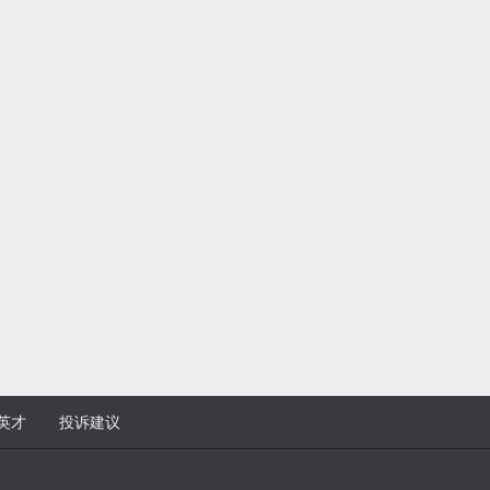
英才
投诉建议