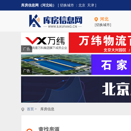
库房信息网（河北站）
[ 切换城市 ：
北京
天津
]
河北
[切换城市]
广告
广告
首页
> 库房信息
查找房源