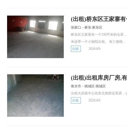
(出租)桥东区王家寨有
张家口－桥东 桥东区
桥东区王家寨有一个190平米的仓库
米还带一个小独院出租。 有三相电，
出租
2026/4/9
(出租)出租库房厂房,有
衡水市－桃城区 桃城区
出租大庆路中心街东北角附近库房，
出租
2026/4/9