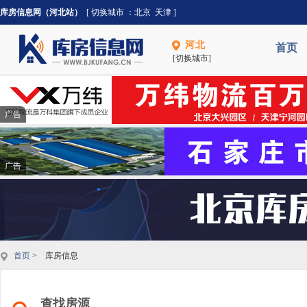
库房信息网（河北站）
[ 切换城市 ：
北京
天津
]
河北
首页
[切换城市]
广告
广告
首页
> 库房信息
查找房源