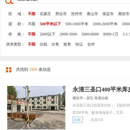
区 域：
不限
石家庄
邢台市
沧州市
唐山市
保定市
廊坊市
面 积：
不限
500平米以下
500-1000平米
1000-2000平米
200
价 格：
不限
2000以下
2000-5000
5000-8000
8000-1万
1-1
供求类型：
不限
出租
出售
租售
转让
合作
共找到
1868
条信息
永清三圣口400平米库
廊坊市－其它 库房出租
永清县三圣口恒温库出租： 【面积详
库200平米，配有堆垛架子，叉车...
出租
2026/5/8