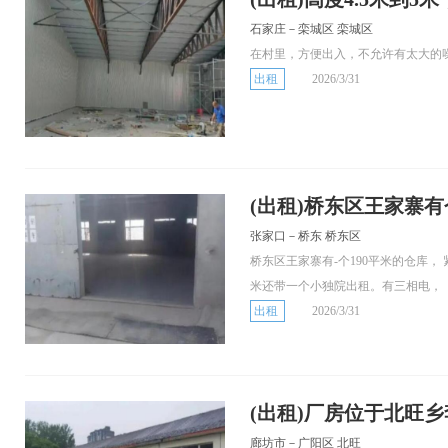
石家庄－栾城区 栾城区
在村里，方便出入，不允许有太大的
出租
2026/3/31
(出租)桥东区王家寨有
张家口－桥东 桥东区
桥东区王家寨有-个190平米的仓库，
米还带一个小独院出租。有三相电，
出租
2026/3/31
(出租)厂房位于北旺
廊坊市－广阳区 北旺