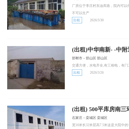
厂房位于李庄村东油库路，院内可以停
不可以生产
出租
2026/3/30
(出租)中华南新- -中
邯郸市－邯山区 邯山区
交通方便，水电齐全,有三相电，有门
出租
2026/3/26
(出租) 500平库房南三
石家庄－栾城区 栾城区
宽16米长32米层高7.5米这是大院中