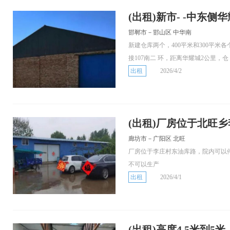
(出租)新市- -中东侧华
邯郸市－邯山区 中华南
新建仓库两个，400平米和300平
接107南二 环，距离华耀城2公里，仓
出租
2026/4/2
(出租)厂房位于北旺
廊坊市－广阳区 北旺
厂房位于李庄村东油库路，院内可以停
不可以生产
出租
2026/4/1
(出租)高度4.5米到5