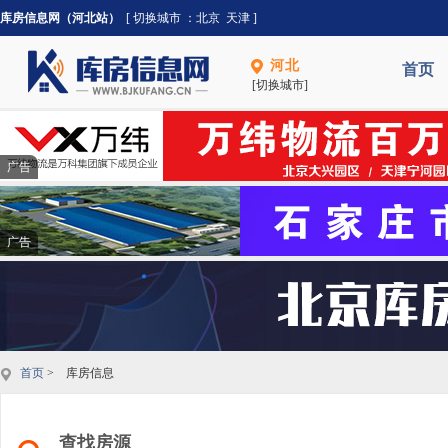
库房信息网（河北站）
[ 切换城市 ：
北京
天津
]
河北
首页
[切换城市]
广告
广告
首页
> 库房信息
查找房源