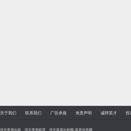
关于我们
联系我们
广告承接
免责声明
诚聘英才
投
河北库房出租 _ 河北库房租赁 _ 河北库房出租网-库房信息网