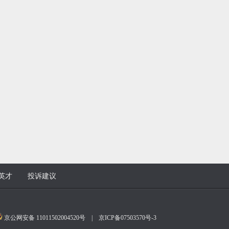
英才
投诉建议
京公网安备 11011502004520号
|
京ICP备07503570号-3