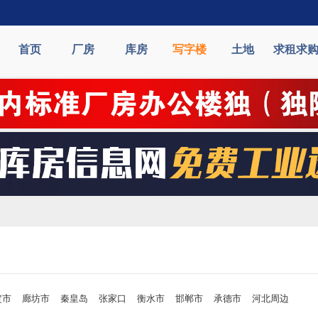
首页
厂房
库房
写字楼
土地
求租求
定市
廊坊市
秦皇岛
张家口
衡水市
邯郸市
承德市
河北周边