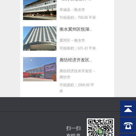
阜城县
－衡水市
可租面积：700.00 平米
衡水冀州区悦湖..
冀州区
－衡水市
可租面积：631.43 平米
廊坊经济开发区..
廊坊经济技术开发区
－
廊坊市
可租面积：2000.00 平
米
扫一扫
有惊喜