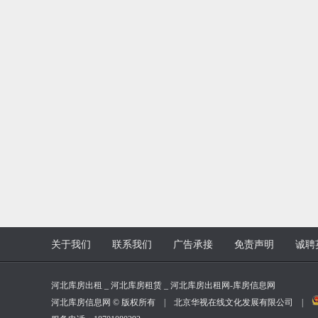
关于我们
联系我们
广告承接
免责声明
诚聘
河北库房出租 _ 河北库房租赁 _ 河北库房出租网-库房信息网
河北库房信息网 © 版权所有 | 北京华视在线文化发展有限公司 |