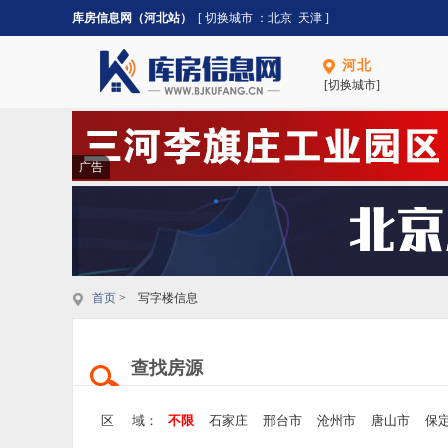
库房信息网（河北站）
[ 切换城市 ：
北京
天津
]
河北
[切换城市]
广告
首页
> 写字楼信息
查找房源
区 域：
不限
石家庄
邢台市
沧州市
唐山市
保