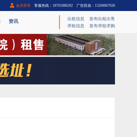
会员登录
客服热线：18701080292 广告投放：13269067920
出租信息
发布出租出售
购
资讯
求租信息
发布求租求购